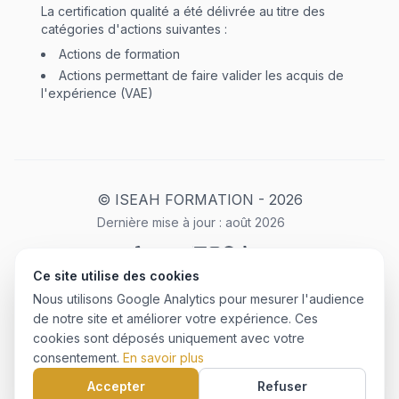
La certification qualité a été délivrée au titre des
catégories d'actions suivantes :
Actions de formation
Actions permettant de faire valider les acquis de
l'expérience (VAE)
© ISEAH FORMATION -
2026
Dernière mise à jour :
août
2026
Ce site utilise des cookies
Mentions Légales
Plan du site
Politique de confidentialité
Nous utilisons Google Analytics pour mesurer l'audience
CGU
de notre site et améliorer votre expérience. Ces
cookies sont déposés uniquement avec votre
consentement.
En savoir plus
Créé avec ❤️ par
©
2026
HMS
Accepter
Refuser