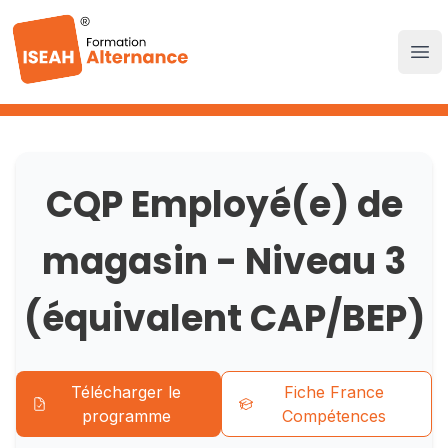
CQP Employé(e) de
magasin - Niveau 3
(équivalent CAP/BEP)
Devenez un
professionnel qualifié
Télécharger le
Fiche France
L’Employé(e) de magasin intervient dans le
programme
Compétences
cadre d’un ou plusieurs rayons d’un magasin,