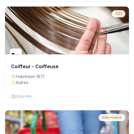
CDI
Coiffeur - Coiffeuse
Hœnheim
(67)
Autres
ISEAH RH
Alternance