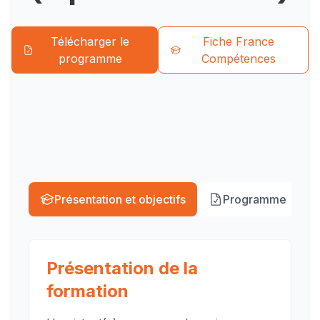
Devenez un
professionnel qualifié
Télécharger le
Fiche France
L'assistant(e) ressources humaines contribue
programme
Compétences
au recrutement de nouveaux collaborateurs
et au dévelop...
Présentation et objectifs
Programme
Présentation de la
formation