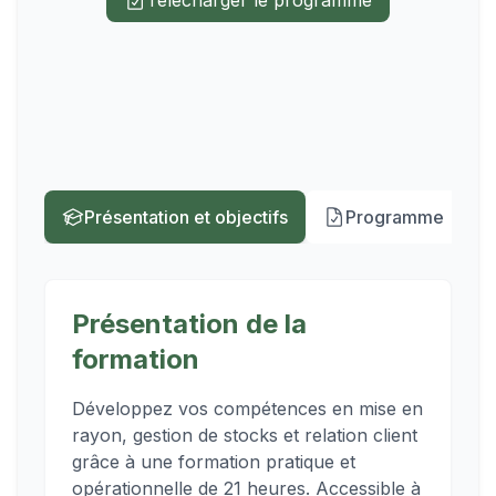
Télécharger le programme
rayon, gestion de stocks et relation client
grâce à une format...
Présentation et objectifs
Programme
Présentation de la
formation
Développez vos compétences en mise en
rayon, gestion de stocks et relation client
grâce à une formation pratique et
opérationnelle de 21 heures. Accessible à