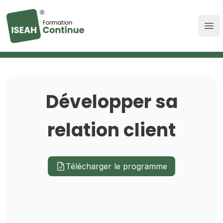
Développer sa
Devenez un
relation client
professionnel qualifié
Cette formation permet de développer des
Télécharger le programme
compétences d’accueil et de relation client, de
propager un...