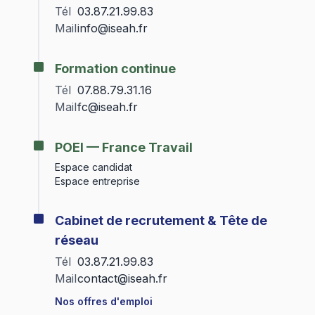
Tél
03.87.21.99.83
Mail
info@iseah.fr
Formation continue
Tél
07.88.79.31.16
Mail
fc@iseah.fr
POEI — France Travail
Espace candidat
Espace entreprise
Cabinet de recrutement & Tête de
réseau
Tél
03.87.21.99.83
Mail
contact@iseah.fr
Nos offres d'emploi