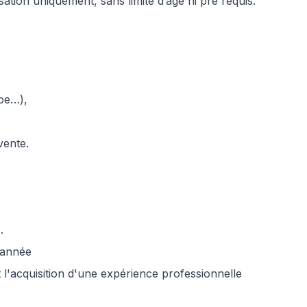
ation uniquement, sans limite d’âge ni pré requis.
pe…),
vente.
.
'année
t l'acquisition d'une expérience professionnelle