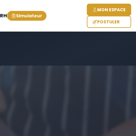
MON ESPACE
 RH
Simulateur
POSTULER