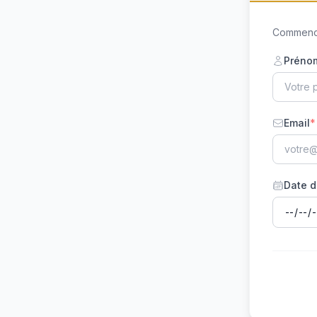
Commence
Préno
Email
*
Date d