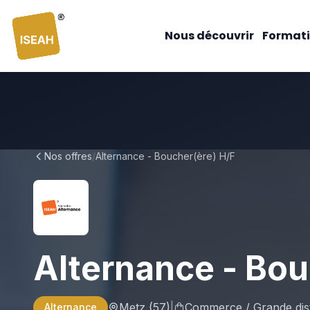
ISEAH
Nous découvrir
Formati
Nos offres
/
Alternance - Boucher(ère) H/F
Alternance - Bou
Metz
(57)
|
Commerce / Grande dist
Alternance