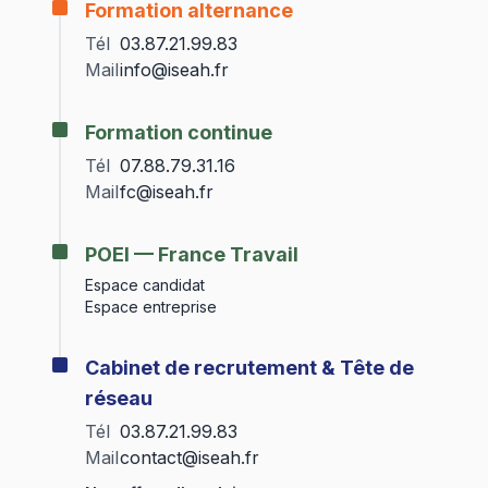
Formation alternance
Tél
03.87.21.99.83
Mail
info@iseah.fr
Formation continue
Tél
07.88.79.31.16
Mail
fc@iseah.fr
POEI — France Travail
Espace candidat
Espace entreprise
Cabinet de recrutement & Tête de
réseau
Tél
03.87.21.99.83
Mail
contact@iseah.fr