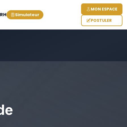
MON ESPACE
 RH
Simulateur
POSTULER
de