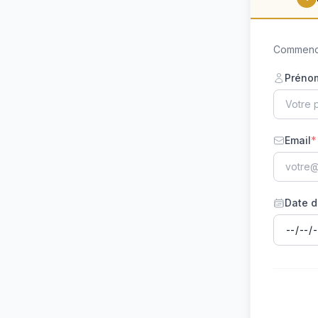
Commence
Préno
Email
*
Date d