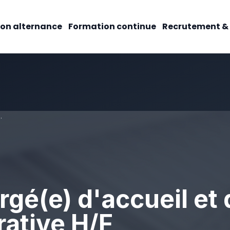
on alternance
Formation continue
Recrutement &
stion administrative H/F
gé(e) d'accueil et 
rative H/F