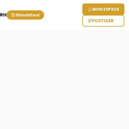
MON ESPACE
 RH
Simulateur
POSTULER