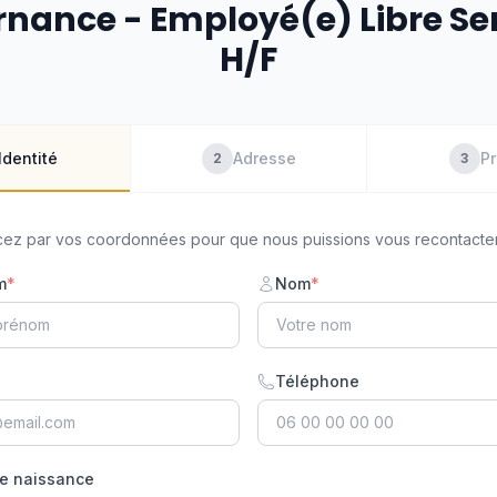
rnance - Employé(e) Libre Se
H/F
Identité
Adresse
Pr
2
3
z par vos coordonnées pour que nous puissions vous recontacter
m
*
Nom
*
Téléphone
e naissance