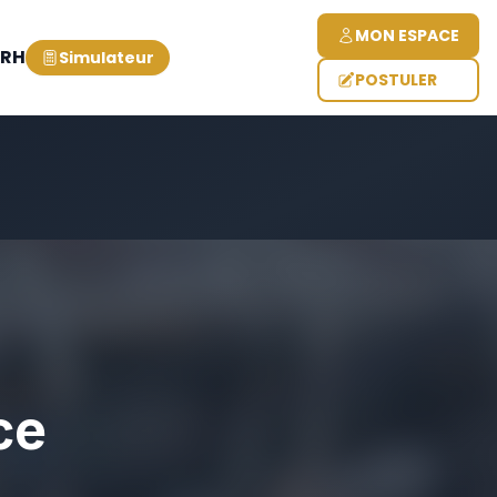
MON ESPACE
 RH
Simulateur
POSTULER
ce