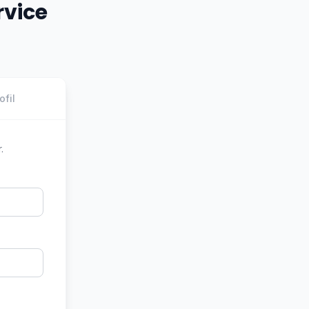
rvice
ofil
.