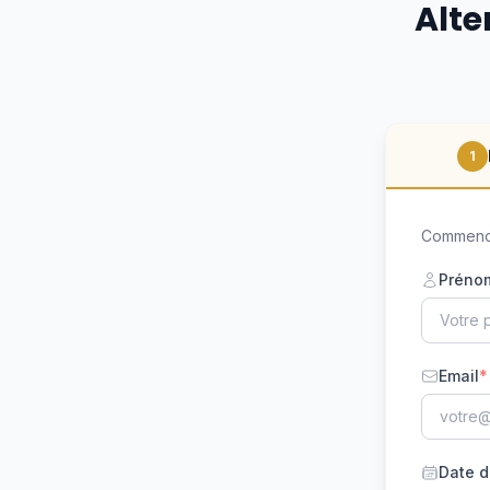
Alte
1
Commence
Préno
Email
*
Date d