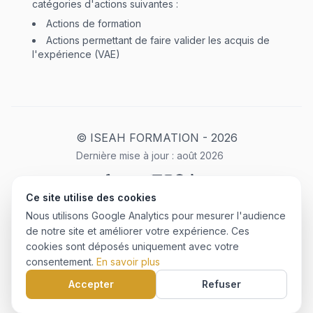
catégories d'actions suivantes :
Actions de formation
Actions permettant de faire valider les acquis de
l'expérience (VAE)
© ISEAH FORMATION -
2026
Dernière mise à jour :
août
2026
Ce site utilise des cookies
Mentions Légales
Plan du site
Politique de confidentialité
Nous utilisons Google Analytics pour mesurer l'audience
CGU
de notre site et améliorer votre expérience. Ces
cookies sont déposés uniquement avec votre
consentement.
En savoir plus
Créé avec ❤️ par
©
2026
HMS
Accepter
Refuser