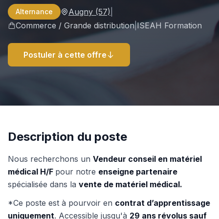
Augny
(57)
|
Alternance
Commerce / Grande distribution
|
ISEAH Formation
Postuler à cette offre
Description du poste
Nous recherchons un
Vendeur conseil en matériel
médical H/F
pour notre
enseigne partenaire
spécialisée dans la
vente de matériel médical.
*Ce poste est à pourvoir en
contrat d’apprentissage
uniquement
. Accessible jusqu'à
29 ans révolus sauf