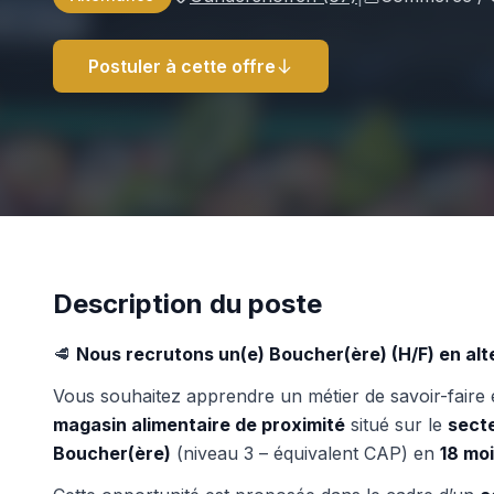
Postuler à cette offre
Description du poste
🥩
Nous recrutons un(e) Boucher(ère) (H/F) en al
Vous souhaitez apprendre un métier de savoir-faire e
magasin alimentaire de proximité
situé sur le
sect
Boucher(ère)
(niveau 3 – équivalent CAP) en
18 mo