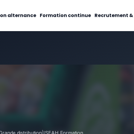
on alternance
Formation continue
Recrutement &
rande distribution
|
ISEAH Formation