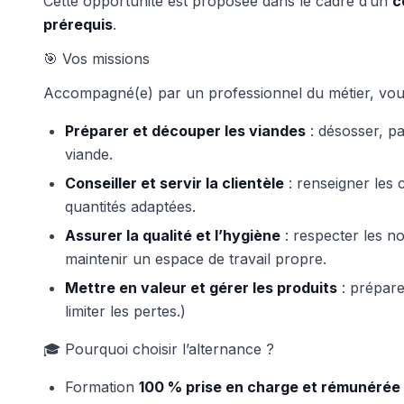
Cette opportunité est proposée dans le cadre d’un
c
prérequis
.
🎯 Vos missions
Accompagné(e) par un professionnel du métier, vous
Préparer et découper les viandes
: désosser, pa
viande.
Conseiller et servir la clientèle
: renseigner les c
quantités adaptées.
Assurer la qualité et l’hygiène
: respecter les no
maintenir un espace de travail propre.
Mettre en valeur et gérer les produits
: préparer
limiter les pertes.)
🎓 Pourquoi choisir l’alternance ?
Formation
100 % prise en charge et rémunérée