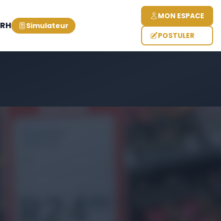
MON ESPACE
 RH
Simulateur
POSTULER