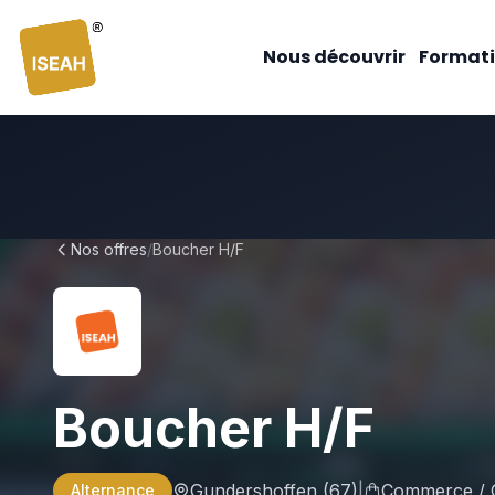
ISEAH
Nous découvrir
Formati
Nos offres
/
Boucher H/F
Boucher H/F
Gundershoffen
(67)
|
Commerce / G
Alternance