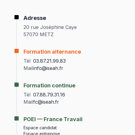
Adresse
20 rue Joséphine Caye
57070 METZ
Formation alternance
Tél
03.87.21.99.83
Mail
info@iseah.fr
Formation continue
Tél
07.88.79.31.16
Mail
fc@iseah.fr
POEI — France Travail
Espace candidat
Espace entreprise