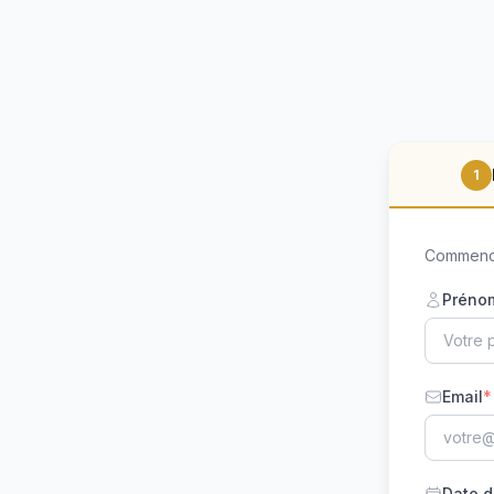
1
Commence
Préno
Email
*
Date d