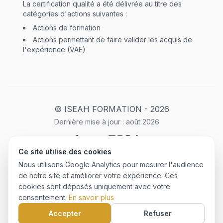
La certification qualité a été délivrée au titre des
catégories d'actions suivantes :
Actions de formation
Actions permettant de faire valider les acquis de
l'expérience (VAE)
© ISEAH FORMATION -
2026
Dernière mise à jour :
août
2026
Ce site utilise des cookies
Mentions Légales
Plan du site
Politique de confidentialité
Nous utilisons Google Analytics pour mesurer l'audience
CGU
de notre site et améliorer votre expérience. Ces
cookies sont déposés uniquement avec votre
consentement.
En savoir plus
Créé avec ❤️ par
©
2026
HMS
Accepter
Refuser